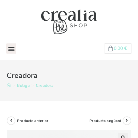
0,00
€
Creadora
>
Botiga
>
Creadora
Producte anterior
Producte següent