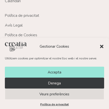
Calendari
Política de privacitat
Avís Legal
Política de Cookies
Política de devolucions i reemborsament
Gestionar Cookies
Utilitzem cookies per optimitzar el nostre lloc web i el nostre servei.
FAQ’s
Contacte
Accepta
Denega
Veure preferències
© Crealia Shop 2026
Política de privacitat