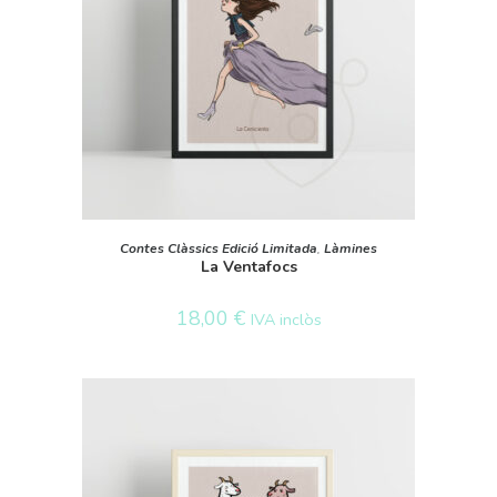
SELECT OPTIONS
Contes Clàssics Edició Limitada
,
Làmines
La Ventafocs
18,00
€
IVA inclòs