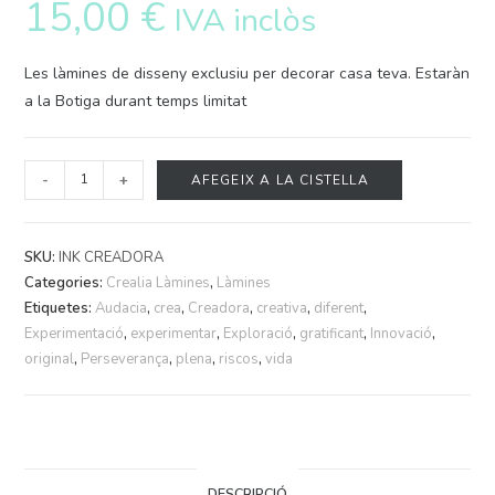
15,00
€
IVA inclòs
Les làmines de disseny exclusiu per decorar casa teva. Estaràn
a la Botiga durant temps limitat
-
+
AFEGEIX A LA CISTELLA
SKU:
INK CREADORA
Categories:
Crealia Làmines
,
Làmines
Etiquetes:
Audacia
,
crea
,
Creadora
,
creativa
,
diferent
,
Experimentació
,
experimentar
,
Exploració
,
gratificant
,
Innovació
,
original
,
Perseverança
,
plena
,
riscos
,
vida
DESCRIPCIÓ