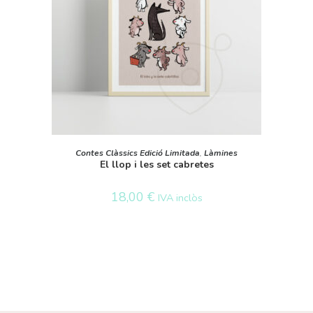
SELECT OPTIONS
Contes Clàssics Edició Limitada
,
Làmines
El llop i les set cabretes
18,00
€
IVA inclòs