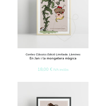
SELECT OPTIONS
Contes Clàssics Edició Limitada
,
Làmines
En Jan i la mongetera màgica
18,00
€
IVA inclòs