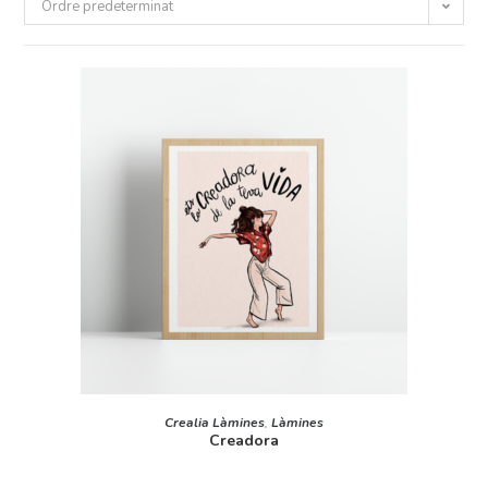
Ordre predeterminat
AFEGEIX A LA CISTELLA
Crealia Làmines
,
Làmines
Creadora