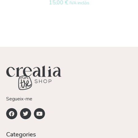
15,00
€
IVA inclòs
Segueix-me
Categories