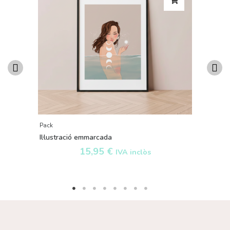
Pack
Il·lustració emmarcada
15,95
€
IVA inclòs