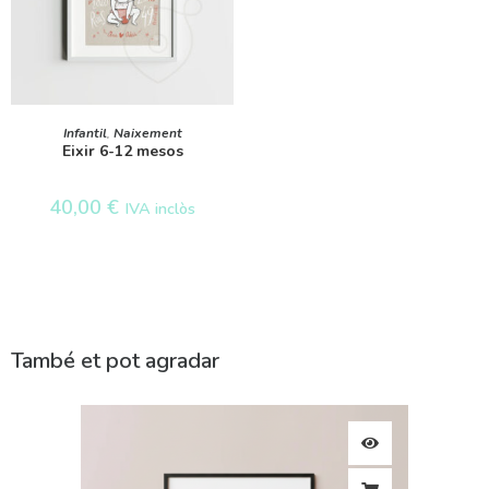
SELECT OPTIONS
Infantil
,
Naixement
Eixir 6-12 mesos
40,00
€
IVA inclòs
També et pot agradar