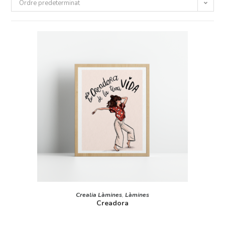
Ordre predeterminat
AFEGEIX A LA CISTELLA
Crealia Làmines
,
Làmines
Creadora