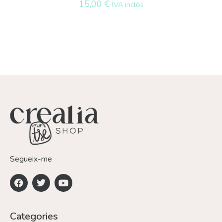
15,00
€
IVA inclòs
Segueix-me
Categories