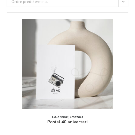
Ordre predeterminat
AFEGEIX A LA CISTELLA
Calendari
,
Postals
Postal 40 aniversari