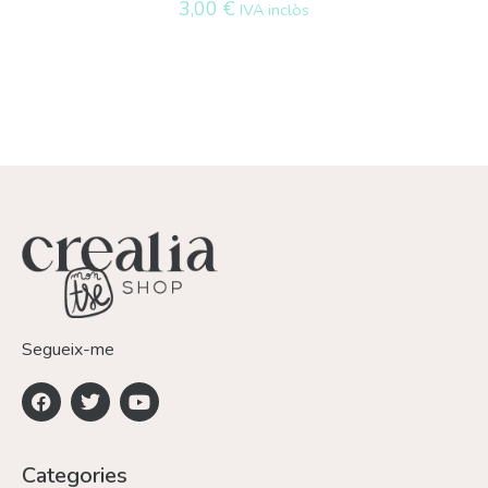
3,00
€
IVA inclòs
Segueix-me
Categories