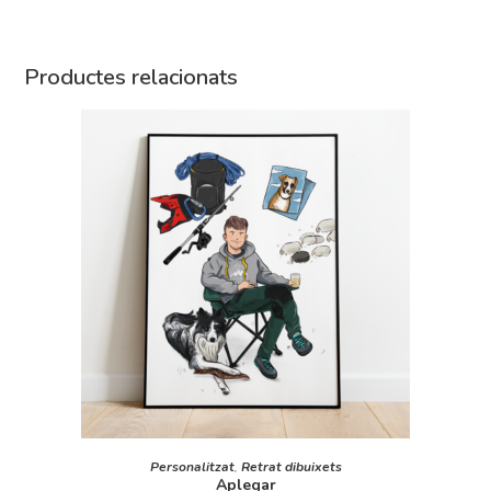
Productes relacionats
SELECT OPTIONS
Personalitzat
,
Retrat dibuixets
Aplegar