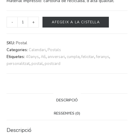
Material impressió: cartolina de reciclada, d’alta qualitat.
-
+
AFEGEIX A LA CISTELLA
SKU:
Postal
Categories:
Calendari
,
Postals
Etiquetes:
40anys
,
A6
,
aniversari
,
cumple
,
felicitar
,
feranys
,
personalitzat
,
postal
,
postcard
DESCRIPCIÓ
RESSENYES (0)
Descripció