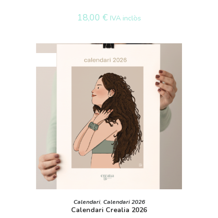
18,00
€
IVA inclòs
ESGOTAT
LLEGEIX MÉS
Calendari
,
Calendari 2026
Calendari Crealia 2026