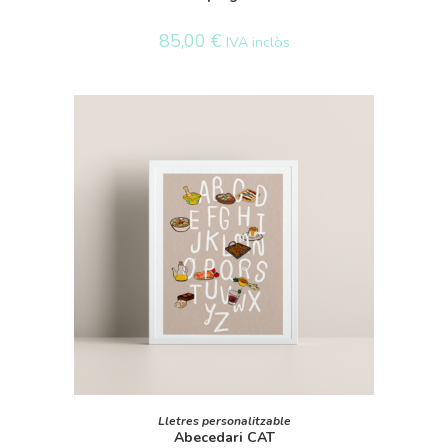
85,00
€
IVA inclòs
SELECT OPTIONS
Lletres personalitzable
Abecedari CAT