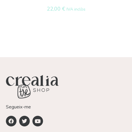
22,00
€
IVA inclòs
Segueix-me