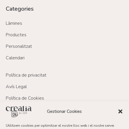
Categories
Làmines
Productes
Personalitzat
Calendari
Política de privacitat
Avís Legal
Política de Cookies
Política de devolucions i reemborsament
Gestionar Cookies
Utilitzem cookies per optimitzar el nostre lloc web i el nostre servei.
FAQ’s