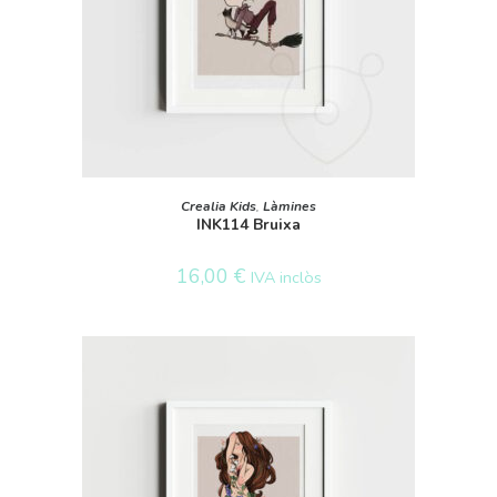
AFEGEIX A LA CISTELLA
Crealia Kids
,
Làmines
INK114 Bruixa
16,00
€
IVA inclòs