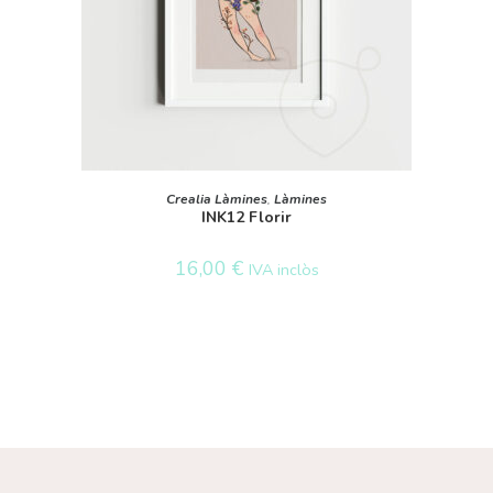
AFEGEIX A LA CISTELLA
Crealia Làmines
,
Làmines
INK12 Florir
16,00
€
IVA inclòs