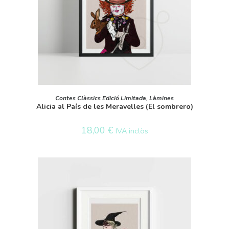
SELECT OPTIONS
Contes Clàssics Edició Limitada
,
Làmines
Alicia al País de les Meravelles (El sombrero)
18,00
€
IVA inclòs