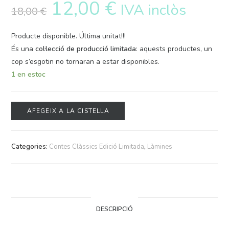
12,00
€
IVA inclòs
18,00
€
Producte disponible. Última unitat!!!
És una
col·lecció de producció limitada
: aquests productes, un
cop s’esgotin no tornaran a estar disponibles.
1 en estoc
AFEGEIX A LA CISTELLA
Categories:
Contes Clàssics Edició Limitada
,
Làmines
DESCRIPCIÓ