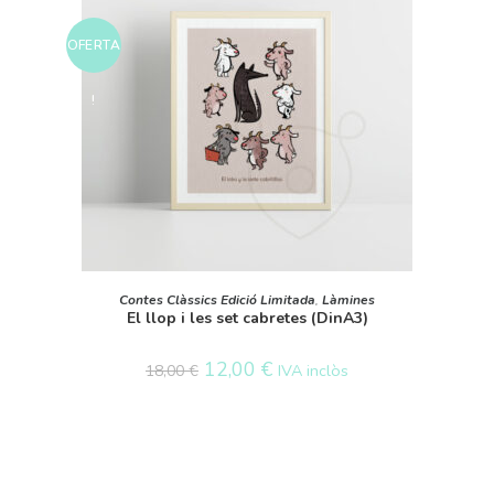
OFERTA
!
AFEGEIX A LA CISTELLA
Contes Clàssics Edició Limitada
,
Làmines
El llop i les set cabretes (DinA3)
12,00
€
IVA inclòs
18,00
€