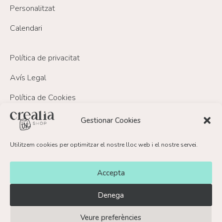
Personalitzat
Calendari
Política de privacitat
Avís Legal
Política de Cookies
Política de devolucions i reemborsament
Gestionar Cookies
Utilitzem cookies per optimitzar el nostre lloc web i el nostre servei.
FAQ’s
Contacte
Accepta
Denega
Veure preferències
© Crealia Shop 2026