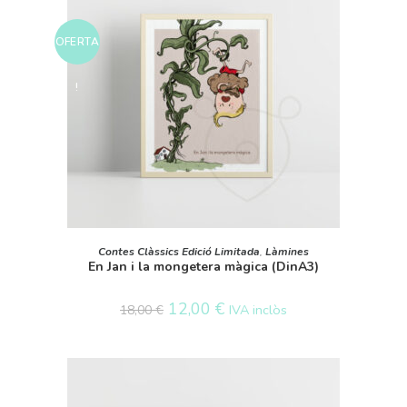
OFERTA
!
AFEGEIX A LA CISTELLA
Contes Clàssics Edició Limitada
,
Làmines
En Jan i la mongetera màgica (DinA3)
12,00
€
IVA inclòs
18,00
€