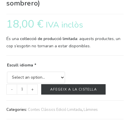
sombrero)
18,00
€
IVA inclòs
És una
col·lecció de producció limitada
: aquests productes, un
cop s’esgotin no tornaran a estar disponibles.
Escull idioma
*
-
+
AFEGEIX A LA CISTELLA
Categories:
Contes Clàssics Edició Limitada
,
Làmines