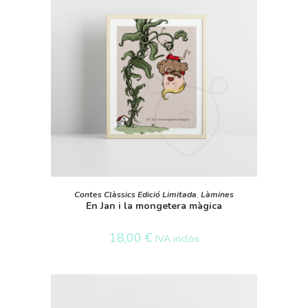
SELECT OPTIONS
Contes Clàssics Edició Limitada
,
Làmines
En Jan i la mongetera màgica
18,00
€
IVA inclòs