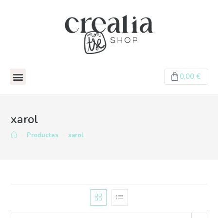
0,00
€
xarol
>
Productes
>
xarol