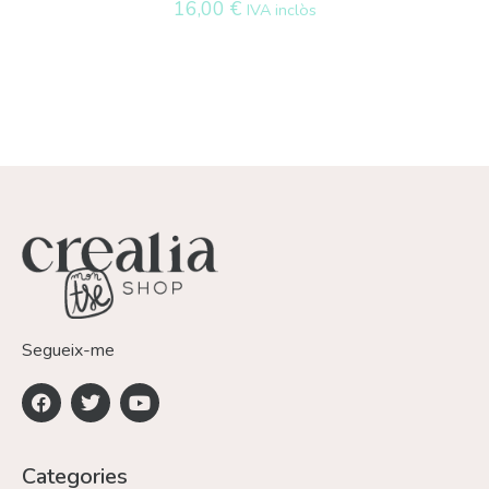
16,00
€
IVA inclòs
Segueix-me
Categories