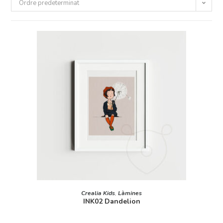
Ordre predeterminat
AFEGEIX A LA CISTELLA
Crealia Kids
,
Làmines
INK02 Dandelion