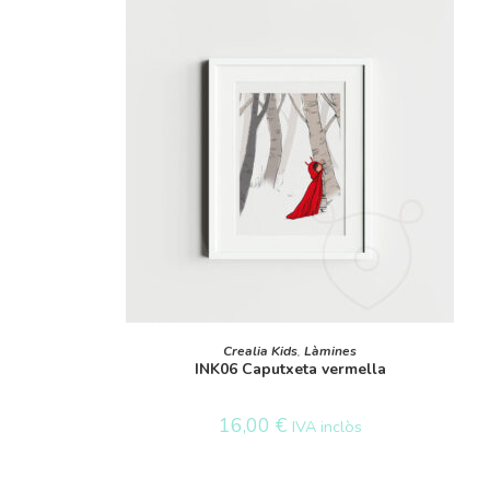
AFEGEIX A LA CISTELLA
Crealia Kids
,
Làmines
INK06 Caputxeta vermella
16,00
€
IVA inclòs