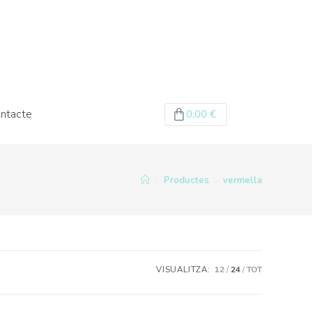
ntacte
0,00
€
>
Productes
>
vermella
VISUALITZA:
12
24
TOT