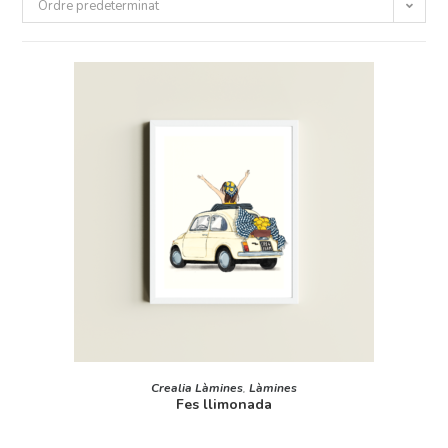
Ordre predeterminat
AFEGEIX A LA CISTELLA
Crealia Làmines
,
Làmines
Fes llimonada