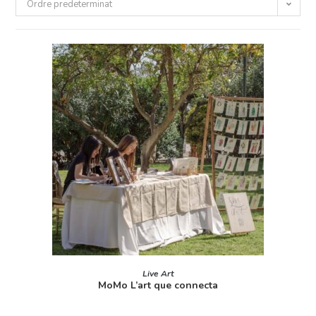
Ordre predeterminat
LLEGEIX MÉS
Live Art
MoMo L’art que connecta