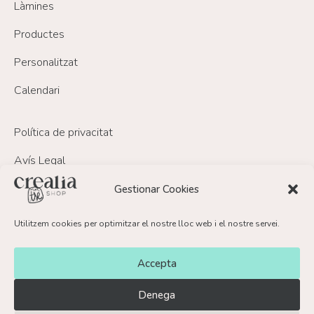
Làmines
Productes
Personalitzat
Calendari
Política de privacitat
Avís Legal
Política de Cookies
Gestionar Cookies
Política de devolucions i reemborsament
Utilitzem cookies per optimitzar el nostre lloc web i el nostre servei.
FAQ’s
Accepta
Contacte
Denega