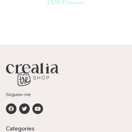
15,00
€
IVA inclòs
Segueix-me
Categories