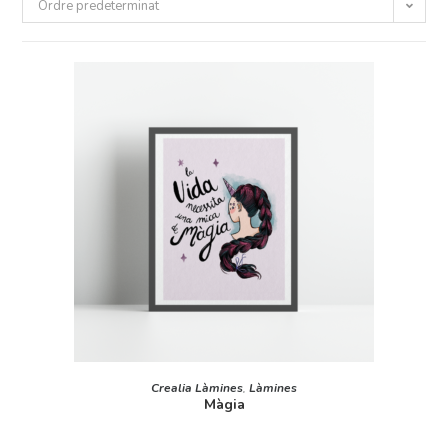
Ordre predeterminat
AFEGEIX A LA CISTELLA
Crealia Làmines
,
Làmines
Màgia