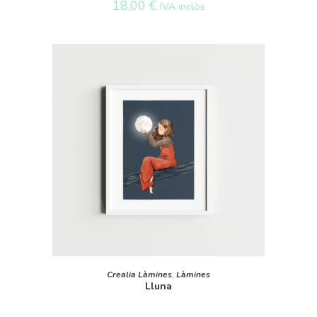
18,00
€
IVA inclòs
AFEGEIX A LA CISTELLA
Crealia Làmines
,
Làmines
Lluna