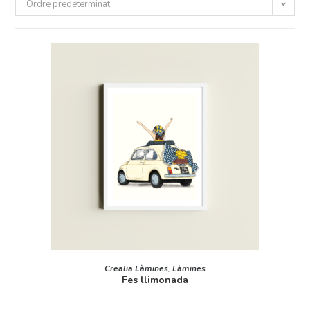
Ordre predeterminat
AFEGEIX A LA CISTELLA
Crealia Làmines
,
Làmines
Fes llimonada