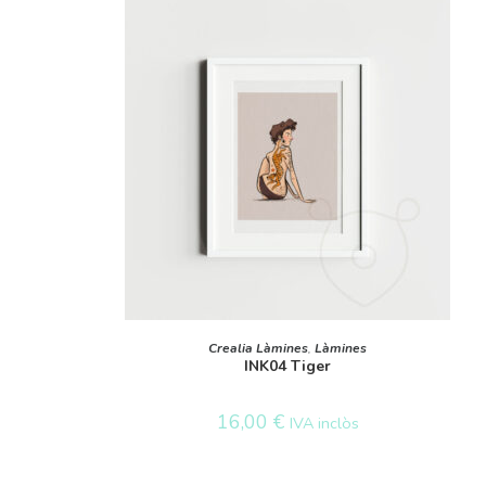
AFEGEIX A LA CISTELLA
Crealia Làmines
,
Làmines
INK04 Tiger
16,00
€
IVA inclòs