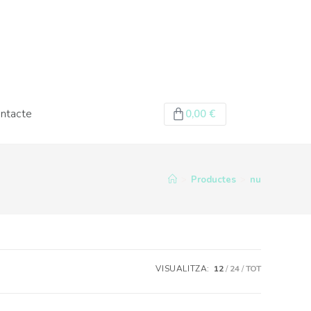
ntacte
0,00
€
>
Productes
>
nu
VISUALITZA:
12
24
TOT