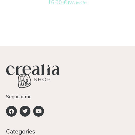
16,00
€
IVA inclòs
Segueix-me
Categories