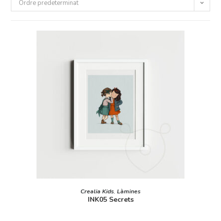
Ordre predeterminat
AFEGEIX A LA CISTELLA
Crealia Kids
,
Làmines
INK05 Secrets