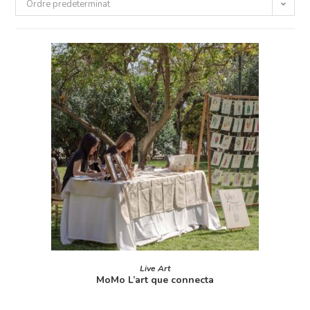
Ordre predeterminat
LLEGEIX MÉS
Live Art
MoMo L’art que connecta