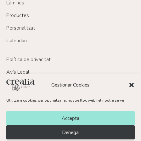
Làmines
Productes
Personalitzat
Calendari
Política de privacitat
Avís Legal
Política de Cookies
Gestionar Cookies
Política de devolucions i reemborsament
Utilitzem cookies per optimitzar el nostre lloc web i el nostre servei.
FAQ’s
Accepta
Contacte
Denega