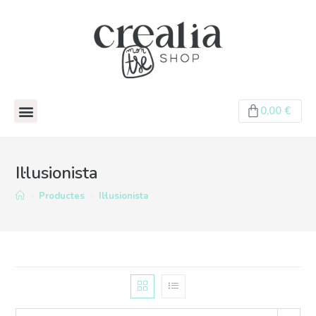
0,00
€
Il·lusionista
>
Productes
>
Il·lusionista