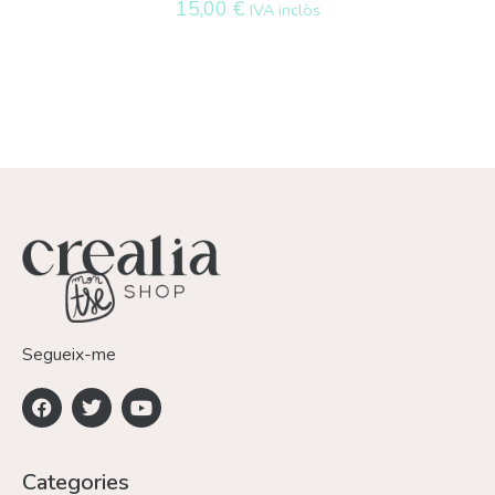
15,00
€
IVA inclòs
Segueix-me
Categories