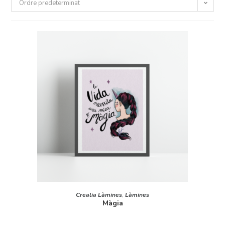
Ordre predeterminat
AFEGEIX A LA CISTELLA
Crealia Làmines
,
Làmines
Màgia