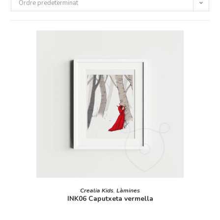
Ordre predeterminat
AFEGEIX A LA CISTELLA
Crealia Kids
,
Làmines
INK06 Caputxeta vermella