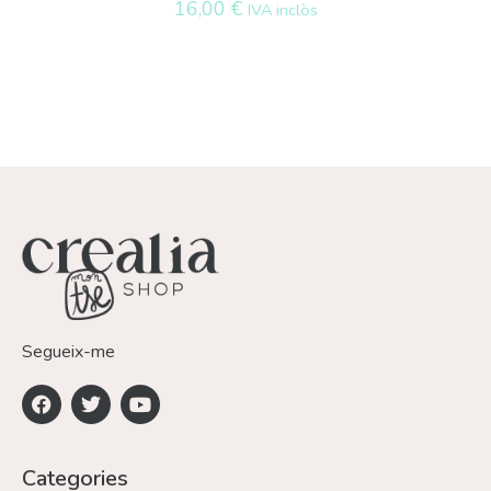
16,00
€
IVA inclòs
Segueix-me
Categories