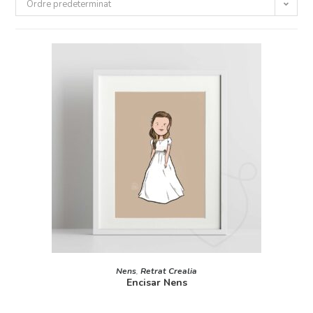
Ordre predeterminat
SELECT OPTIONS
Nens
,
Retrat Crealia
Encisar Nens