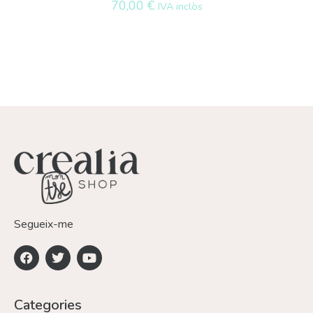
70,00
€
IVA inclòs
Segueix-me
Categories