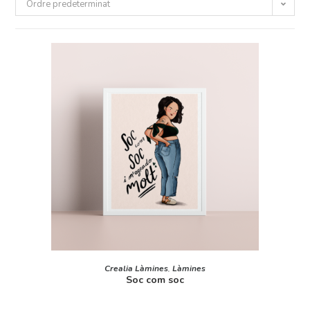
Ordre predeterminat
AFEGEIX A LA CISTELLA
Crealia Làmines
,
Làmines
Soc com soc