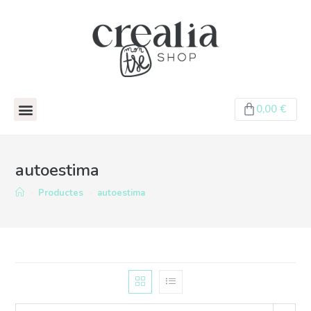
0,00
€
autoestima
>
Productes
>
autoestima