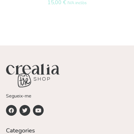
15,00
€
IVA inclòs
Segueix-me
Categories