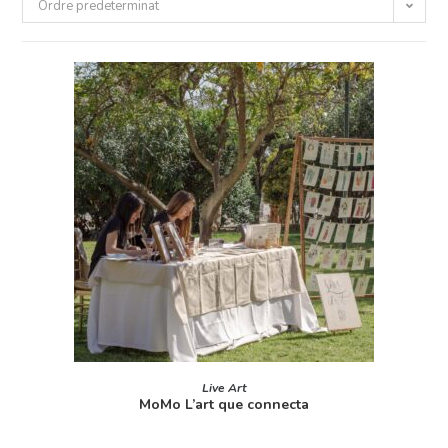
Ordre predeterminat
LLEGEIX MÉS
Live Art
MoMo L’art que connecta