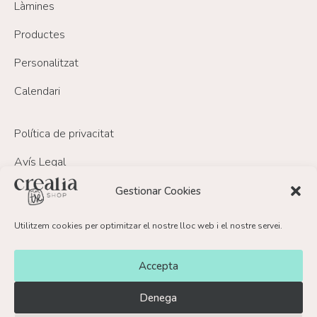
Làmines
Productes
Personalitzat
Calendari
Política de privacitat
Avís Legal
Política de Cookies
Gestionar Cookies
Política de devolucions i reemborsament
Utilitzem cookies per optimitzar el nostre lloc web i el nostre servei.
FAQ’s
Accepta
Contacte
Denega