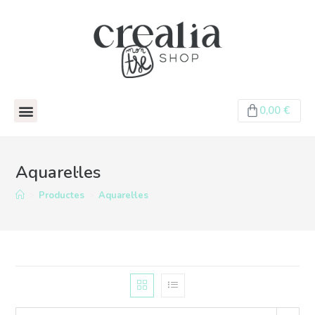
0,00
€
Aquarel·les
>
Productes
>
Aquarel·les