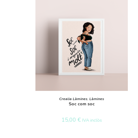
AFEGEIX A LA CISTELLA
Crealia Làmines
,
Làmines
Soc com soc
15,00
€
IVA inclòs