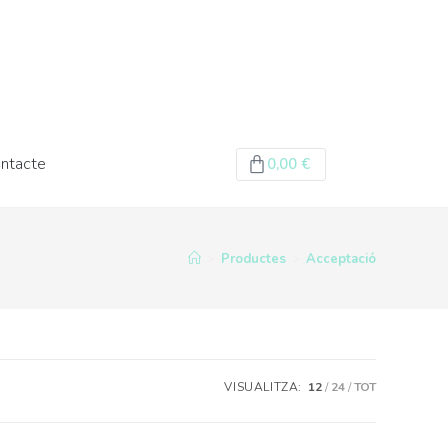
ntacte
0,00
€
>
Productes
>
Acceptació
VISUALITZA:
12
24
TOT