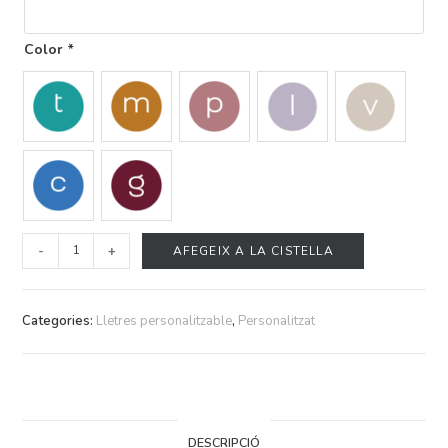
Color
*
-
+
AFEGEIX A LA CISTELLA
Categories:
Lletres personalitzable
,
Personalitzat
DESCRIPCIÓ