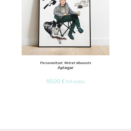
SELECT OPTIONS
Personalitzat
,
Retrat dibuixets
Aplegar
85,00
€
IVA inclòs