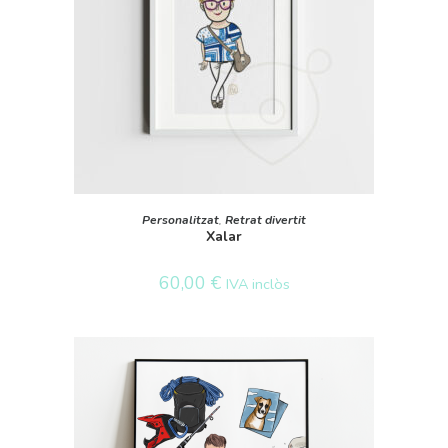
SELECT OPTIONS
Personalitzat
,
Retrat divertit
Xalar
60,00
€
IVA inclòs