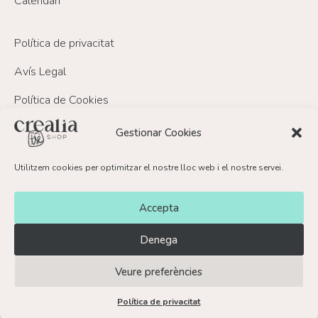
Calendari
Política de privacitat
Avís Legal
Política de Cookies
Política de devolucions i reemborsament
Gestionar Cookies
Utilitzem cookies per optimitzar el nostre lloc web i el nostre servei.
FAQ’s
Contacte
Accepta
Denega
Veure preferències
© Crealia Shop 2026
Política de privacitat