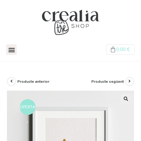
0,00
€
Producte anterior
Producte següent
OFERTA
!