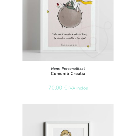
SELECT OPTIONS
Nens
,
Personalitzat
Comunió Crealia
70,00
€
IVA inclòs