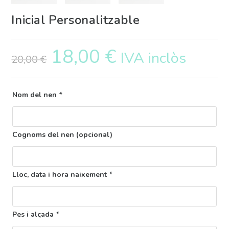
Inicial Personalitzable
18,00
€
IVA inclòs
20,00
€
Nom del nen
*
Cognoms del nen (opcional)
Lloc, data i hora naixement
*
Pes i alçada
*