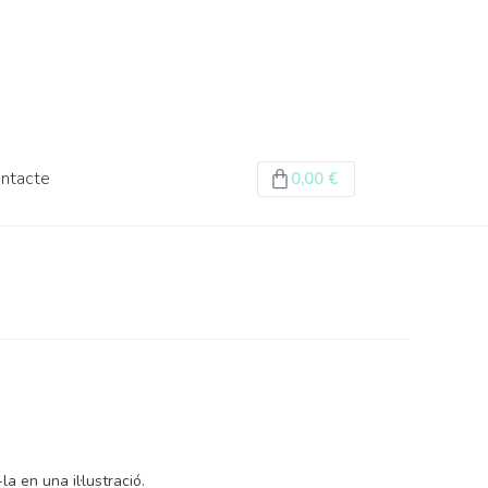
ntacte
0,00
€
a en una il·lustració.