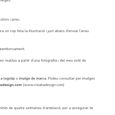
natges.
olors i preu.
un cop feta la il·lustració i just abans d’enviar l’arxiu
 reemborsament.
 les realitzo a partir d’una fotografia i del meu estil de
 a logotip
o
imatge de marca
. Podeu consultar per imatges
adesign.com
(www.crealiadesign.com)
nim de quatre setmanes d’antelació, per a assegurar-te