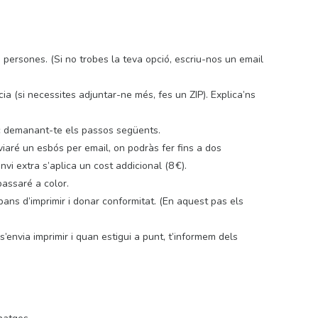
 persones. (Si no trobes la teva opció, escriu-nos un email
a (si necessites adjuntar-ne més, fes un ZIP). Explica’ns
c demanant-te els passos següents.
iaré un esbós per email, on podràs fer fins a dos
vi extra s’aplica un cost addicional (8 €).
passaré a color.
ans d’imprimir i donar conformitat. (En aquest pas els
s’envia imprimir i quan estigui a punt, t’informem dels