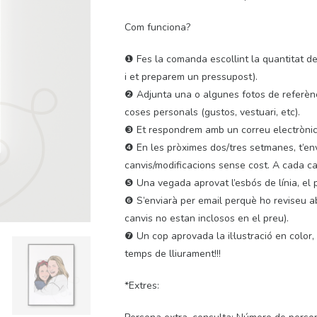
Com funciona?
❶ Fes la comanda escollint la quantitat de
i et preparem un pressupost).
❷ Adjunta una o algunes fotos de referènci
coses personals (gustos, vestuari, etc).
❸ Et respondrem amb un correu electròni
❹ En les pròximes dos/tres setmanes, t’env
canvis/modificacions sense cost. A cada can
❺ Una vegada aprovat l’esbós de línia, el 
❻ S’enviarà per email perquè ho reviseu ab
canvis no estan inclosos en el preu).
❼ Un cop aprovada la il·lustració en color, 
temps de lliurament!!!
*Extres: