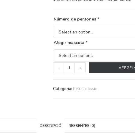
Número de persones
*
Afegir mascota
*
-
+
AFEGEIX
Categoria:
Retrat clàssic
DESCRIPCIÓ
RESSENYES (0)