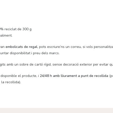
0% reciclat de 300 g
ualment.
 van
embolicats de regal
, pots escriure’ns un correu, si vols personalit
untar disponibilitat i preu dels marcs.
its amb un sobre de cartó rígid, sense decoració exterior per evitar q
disponible el producte, i
24/48 h amb lliurament a punt de recollida
(po
la recollida).