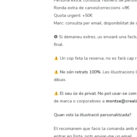
Persona extra, consulta: Número de perso
Ronda extra de canvis/correccions +8€
Quota urgent: +50€
Marc: consulta per email, disponibilitat de c
❽ Si demaneu extres, us enviaré una factura 
final.
Un cop feta la reserva, no es farà cap
No són retrats 100%
. Les il·lustracions
dibuix.
El seu ús és privat. No pot usar-se com
de marca o corporatives a
montse@creali
Quan vols la il·lustració personalitzada?
Et recomanem que facis la comanda amb mí
entrar en llista, pots enviar-me un email.